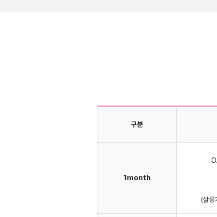
구분
O
1month
(살롱