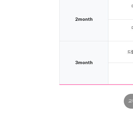
2month
드
3month
교