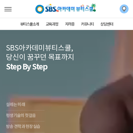
뷰티스쿨소개
교육과정
자격증
커뮤니티
상담센터
SBS아카데미뷰티스쿨,
당신이 꿈꾸던 목표까지
Step By Step
설레는 미래
평생기술의 첫걸음
방송 견학과 현장실습