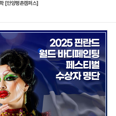
견학 [안양평촌캠퍼스]