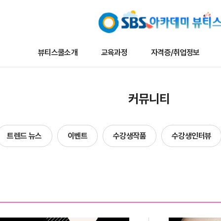
뷰티스쿨소개
교육과정
자격증/취업정보
교육과정
자격증/취업정보
커뮤니
커뮤니티
나토뷰티마스터
채용/취업정보
뷰티스쿨 
메이크업
자격증정보
트렌드 뉴
트렌드 뉴스
이벤트
수강생작품
수강생인터뷰
타일리스트
자료실
이벤트
네일아트
수강생작
헤어
수강생인
에스테틱
합격자현
단과
방송국견학/행