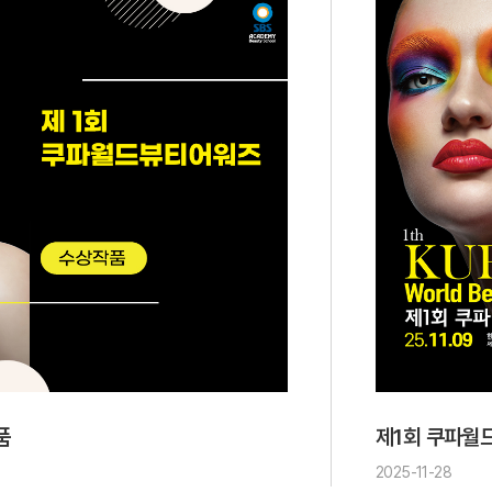
품
제1회 쿠파월
2025-11-28