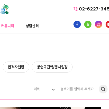
02-6227-34
커뮤니티
상담센터
티
상담센터
뉴스
수강료조회
스
1:1 문의
합격자현황
방송국견학/행사일정
내일배움카드
품
가맹/제휴문의
터뷰
자주묻는질문
제목
황
사일정