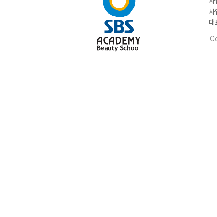
사
사
대
Co