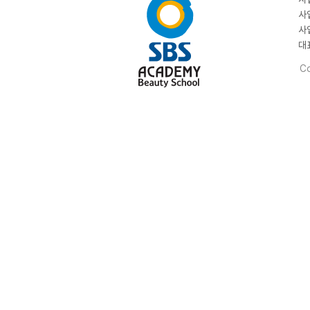
사
사
대
Co