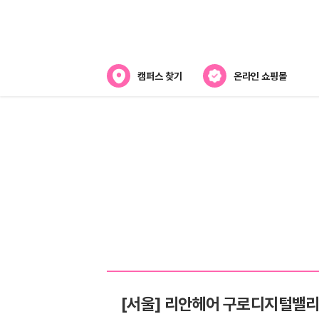
캠퍼스 찾기
온라인 쇼핑몰
뷰티스쿨 소개
강사진 소개
전국캠퍼스 찾기
제휴협력사
[서울] 리안헤어 구로디지털밸리