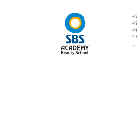
사
사
사
대
Co