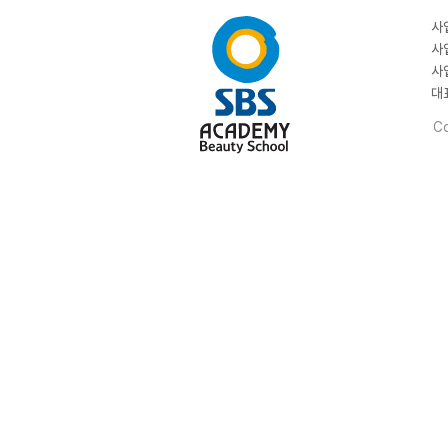
사
사
사
대
Co