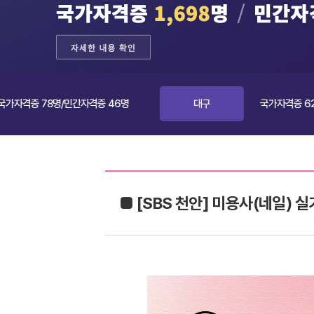
78명/민간자격증 46명
대구
국가자격증 62명/민간자
■ [SBS 천안] 미용사(네일) 