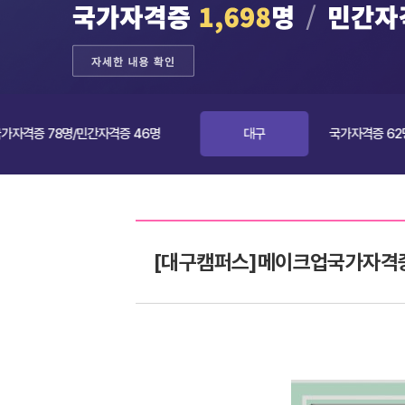
78명/민간자격증 46명
대구
국가자격증 62명/민간자격
[대구캠퍼스]메이크업국가자격