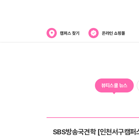
캠퍼스 찾기
온라인 쇼핑몰
뷰티스쿨 소개
강사진 소개
라오
전국캠퍼스 찾기
뷰티스쿨 뉴스
제휴협력사
스
SBS방송국견학 [인천서구캠퍼