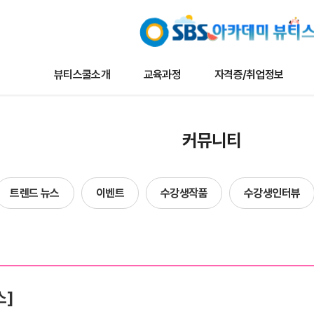
뷰티스쿨소개
교육과정
자격증/취업정보
교육과정
자격증/취업정보
커뮤니
커뮤니티
나토뷰티마스터
채용/취업정보
뷰티스쿨 
메이크업
자격증정보
트렌드 뉴
트렌드 뉴스
이벤트
수강생작품
수강생인터뷰
타일리스트
자료실
이벤트
네일아트
수강생작
헤어
수강생인
에스테틱
합격자현
스]
단과
방송국견학/행