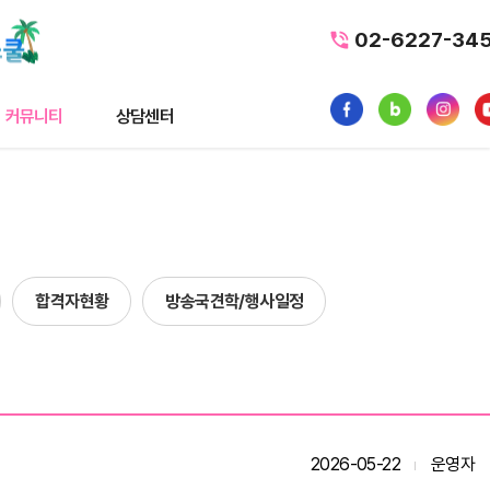
02-6227-34
커뮤니티
상담센터
티
상담센터
뉴스
수강료조회
스
1:1 문의
합격자현황
방송국견학/행사일정
내일배움카드
품
가맹/제휴문의
터뷰
자주묻는질문
황
2026-05-22
운영자
사일정