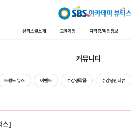
뷰티스쿨소개
교육과정
자격증/취업정보
교육과정
자격증/취업정보
커뮤니
커뮤니티
나토뷰티마스터
채용/취업정보
뷰티스쿨 
메이크업
자격증정보
트렌드 뉴
트렌드 뉴스
이벤트
수강생작품
수강생인터뷰
타일리스트
자료실
이벤트
네일아트
수강생작
헤어
수강생인
에스테틱
합격자현
퍼스]
단과
방송국견학/행