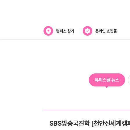
캠퍼스 찾기
온라인 쇼핑몰
뷰티스쿨 소개
강사진 소개
라오
전국캠퍼스 찾기
뷰티스쿨 뉴스
제휴협력사
스
SBS방송국견학 [천안신세계캠