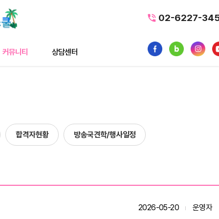
02-6227-34
커뮤니티
상담센터
티
상담센터
뉴스
수강료조회
스
1:1 문의
합격자현황
방송국견학/행사일정
내일배움카드
품
가맹/제휴문의
터뷰
자주묻는질문
황
2026-05-20
운영자
사일정