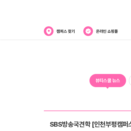
캠퍼스 찾기
온라인 쇼핑몰
뷰티스쿨 소개
강사진 소개
전국캠퍼스 찾기
뷰티스쿨 뉴스
제휴협력사
SBS방송국견학 [인천부평캠퍼