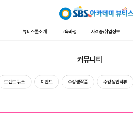
뷰티스쿨소개
교육과정
자격증/취업정보
교육과정
자격증/취업정보
커뮤니
커뮤니티
나토뷰티마스터
채용/취업정보
뷰티스쿨 
메이크업
자격증정보
트렌드 뉴
트렌드 뉴스
이벤트
수강생작품
수강생인터뷰
타일리스트
자료실
이벤트
네일아트
수강생작
헤어
수강생인
에스테틱
합격자현
단과
방송국견학/행