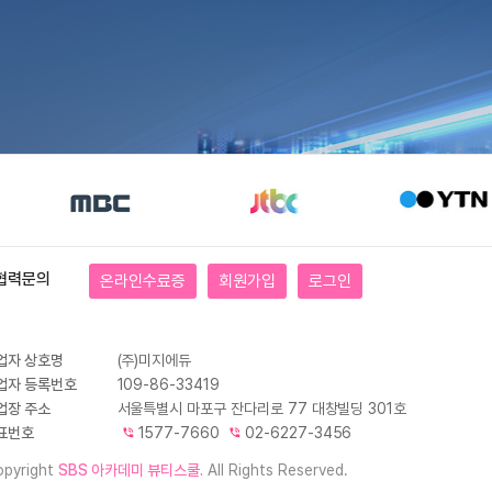
협력문의
온라인수료증
회원가입
로그인
업자 상호명
(주)미지에듀
업자 등록번호
109-86-33419
업장 주소
서울특별시 마포구 잔다리로 77 대창빌딩 301호
표번호
1577-7660
02-6227-3456
pyright
SBS 아카데미 뷰티스쿨.
All Rights Reserved.