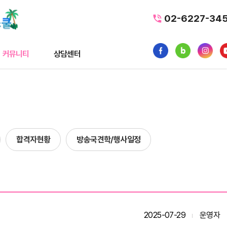
02-6227-34
커뮤니티
상담센터
티
상담센터
뉴스
수강료조회
스
1:1 문의
합격자현황
방송국견학/행사일정
내일배움카드
품
가맹/제휴문의
터뷰
자주묻는질문
황
2025-07-29
운영자
사일정